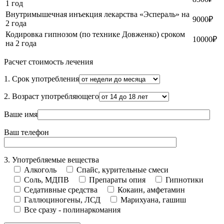
1 год
Внутримышечная инъекция лекарства «Эспераль» на
9000₽
2 года
Кодировка гипнозом (по технике Довженко) сроком
10000₽
на 2 года
Расчет стоимость лечения
1. Срок употребления
2. Возраст употребляющего
Ваше имя
Ваш телефон
3. Употребляемые вещества
Алкоголь
Спайс, курительные смеси
Соль, МДПВ
Препараты опия
Гипнотики
Седативные средства
Кокаин, амфетамин
Галлюциногены, ЛСД
Марихуана, гашиш
Все сразу - полинаркомания