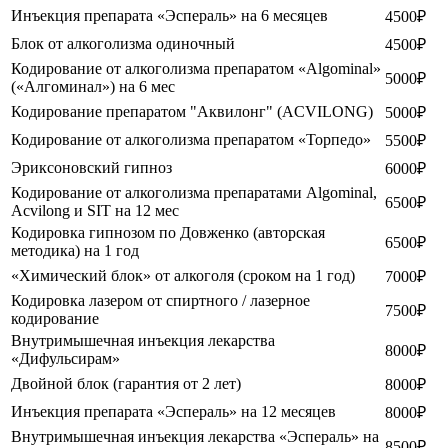
Инъекция препарата «Эспераль» на 6 месяцев
4500₽
Блок от алкоголизма одиночный
4500₽
Кодирование от алкоголизма препаратом «Algominal»
5000₽
(«Алгоминал») на 6 мес
Кодирование препаратом "Аквилонг" (ACVILONG)
5000₽
Кодирование от алкоголизма препаратом «Торпедо»
5500₽
Эриксоновский гипноз
6000₽
Кодирование от алкоголизма препаратами Algominal,
6500₽
Acvilong и SIT на 12 мес
Кодировка гипнозом по Довженко (авторская
6500₽
методика) на 1 год
«Химический блок» от алкоголя (сроком на 1 год)
7000₽
Кодировка лазером от спиртного / лазерное
7500₽
кодирование
Внутримышечная инъекция лекарства
8000₽
«Дифульсирам»
Двойной блок (гарантия от 2 лет)
8000₽
Инъекция препарата «Эспераль» на 12 месяцев
8000₽
Внутримышечная инъекция лекарства «Эспераль» на
8500₽